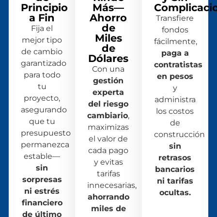
Principio
Más—
Complicaci
a Fin
Ahorro
Transfiere
de
Fija el
fondos
Miles
mejor tipo
fácilmente,
de
de cambio
paga a
Dólares
garantizado
contratistas
Con una
para todo
en pesos
gestión
tu
y
experta
proyecto,
administra
del riesgo
asegurando
los costos
cambiario
,
que tu
de
maximizas
presupuesto
construcción
el valor de
permanezca
sin
cada pago
estable—
retrasos
y evitas
sin
bancarios
tarifas
sorpresas
ni tarifas
innecesarias,
ni estrés
ocultas.
ahorrando
financiero
miles de
de último