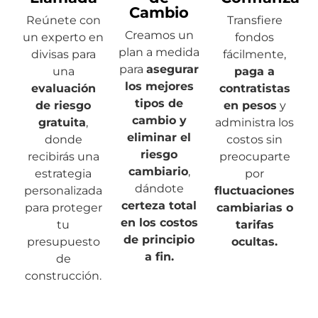
Cambio
Reúnete con
Transfiere
Creamos un
un experto en
fondos
plan a medida
divisas para
fácilmente,
para
asegurar
una
paga a
los mejores
evaluación
contratistas
tipos de
de riesgo
en pesos
y
cambio y
gratuita
,
administra los
eliminar el
donde
costos sin
riesgo
recibirás una
preocuparte
cambiario
,
estrategia
por
dándote
personalizada
fluctuaciones
certeza total
para proteger
cambiarias o
en los costos
tu
tarifas
de principio
presupuesto
ocultas.
a fin.
de
construcción.