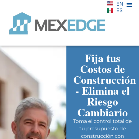
EN
ES
Fija tus
Costos de
Construcción
- Elimina el
Riesgo
Cambiario
Toma el control total de
tu presupuesto de
construcción con